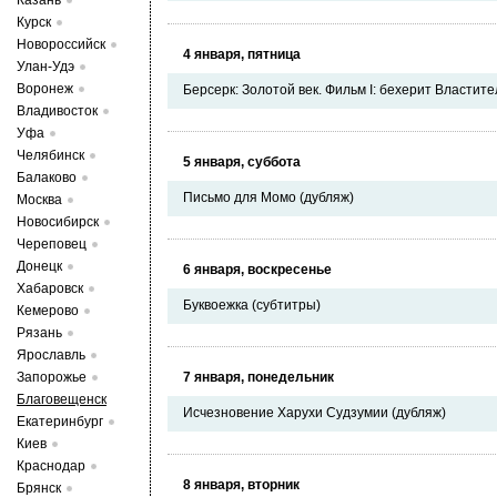
Казань
Курск
Новороссийск
4 января, пятница
Улан-Удэ
Воронеж
Берсерк: Золотой век. Фильм I: бехерит Властите
Владивосток
Уфа
Челябинск
5 января, суббота
Балаково
Письмо для Момо (дубляж)
Москва
Новосибирск
Череповец
Донецк
6 января, воскресенье
Хабаровск
Буквоежка (субтитры)
Кемерово
Рязань
Ярославль
Запорожье
7 января, понедельник
Благовещенск
Исчезновение Харухи Судзумии (дубляж)
Екатеринбург
Киев
Краснодар
8 января, вторник
Брянск