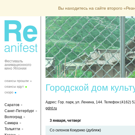
Вы находитесь на сайте второго «Ре
Фестиваль
анимационного
кино Японии
сеансы прошли
Городской дом культ
сеансы идут
скоро
Адрес: Гор. парк, ул. Ленина, 144. Телефон:(4162) 5
Саратов
gdnt.ru
Санкт-Петербург
Волгоград
3 января, четверг
Самара
Тольятти
Со склонов Кокурико (дубляж)