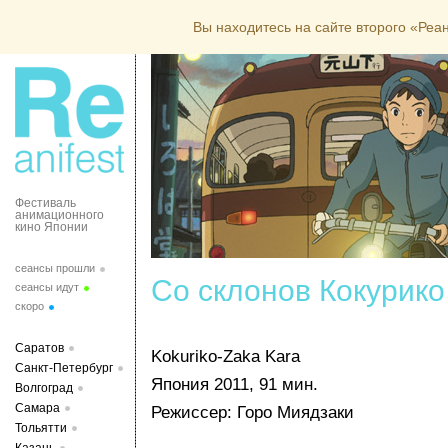
Вы находитесь на сайте второго «Ре
Фестиваль
анимационного
кино Японии
сеансы прошли
Со склонов Кокурико
сеансы идут
скоро
Саратов
Kokuriko-Zaka Kara
Санкт-Петербург
Япония 2011, 91 мин.
Волгоград
Самара
Режиссер: Горо Миядзаки
Тольятти