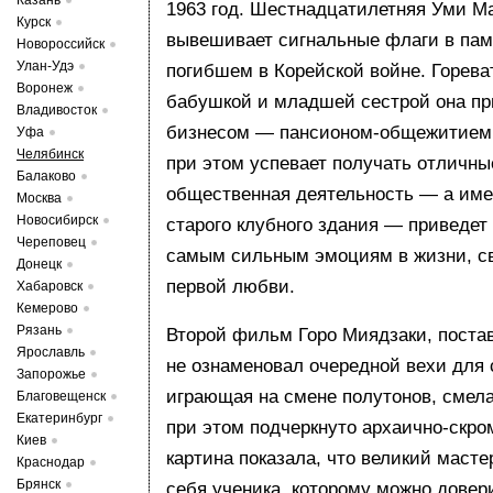
Казань
1963 год. Шестнадцатилетняя Уми М
Курск
вывешивает сигнальные флаги в памя
Новороссийск
Улан-Удэ
погибшем в Корейской войне. Гореват
Воронеж
бабушкой и младшей сестрой она п
Владивосток
бизнесом — пансионом-общежитием,
Уфа
Челябинск
при этом успевает получать отличны
Балаково
общественная деятельность — а име
Москва
Новосибирск
старого клубного здания — приведе
Череповец
самым сильным эмоциям в жизни, с
Донецк
первой любви.
Хабаровск
Кемерово
Рязань
Второй фильм Горо Миядзаки, поста
Ярославль
не ознаменовал очередной вехи для с
Запорожье
играющая на смене полутонов, смел
Благовещенск
Екатеринбург
при этом подчеркнуто архаично-скр
Киев
картина показала, что великий масте
Краснодар
Брянск
себя ученика, которому можно дове