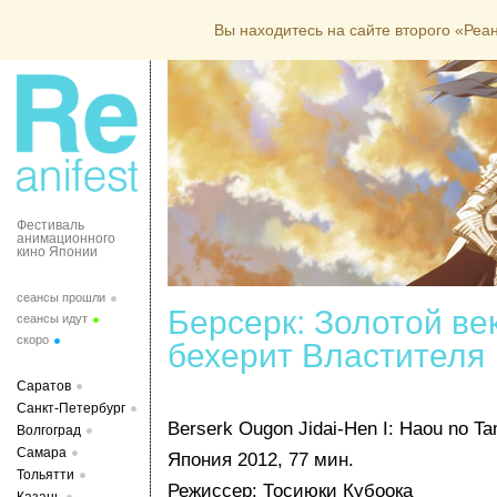
Вы находитесь на сайте второго «Ре
Фестиваль
анимационного
кино Японии
сеансы прошли
Берсерк: Золотой век
сеансы идут
скоро
бехерит Властителя
Саратов
Санкт-Петербург
Berserk Ougon Jidai-Hen I: Haou no T
Волгоград
Самара
Япония 2012, 77 мин.
Тольятти
Режиссер: Тосиюки Кубоока