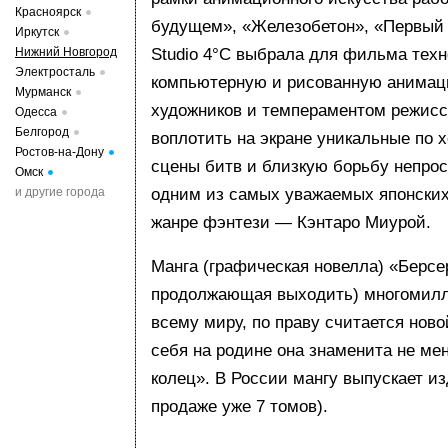
Красноярск
будущем», «Железобетон», «Первый 
Иркутск
Нижний Новгород
Studio 4°C выбрала для фильма тех
Электросталь
компьютерную и рисованную анимаци
Мурманск
художников и темпераментом режисс
Одесса
Белгород
воплотить на экране уникальные по
Ростов-на-Дону
сцены битв и близкую борьбу непрос
Омск
и другие города
одним из самых уважаемых японских
жанре фэнтези — Кэнтаро Миурой.
Манга (графическая новелла) «Берсе
продолжающая выходить) многомил
всему миру, по праву считается ново
себя на родине она знаменита не ме
колец». В России мангу выпускает и
продаже уже 7 томов).