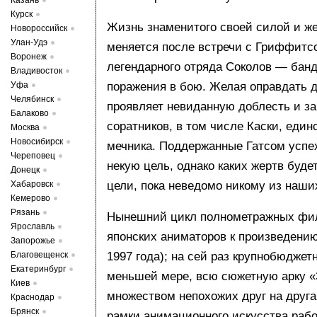
Казань
Курск
Жизнь знаменитого своей силой и ж
Новороссийск
Улан-Удэ
меняется после встречи с Гриффитс
Воронеж
легендарного отряда Соколов — банд
Владивосток
Уфа
поражения в бою. Желая оправдать 
Челябинск
проявляет невиданную доблесть и з
Балаково
соратников, в том числе Каски, един
Москва
Новосибирск
мечника. Поддержанные Гатсом усп
Череповец
некую цель, однако каких жертв буде
Донецк
Хабаровск
цели, пока неведомо никому из наших
Кемерово
Рязань
Нынешний цикл полнометражных фи
Ярославль
японских аниматоров к произведени
Запорожье
Благовещенск
1997 года); на сей раз крупнобюджет
Екатеринбург
меньшей мере, всю сюжетную арку «
Киев
множеством непохожих друг на друга
Краснодар
Брянск
рамки анимационного искусства раб