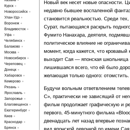
Казань
Новый век несет новые опасности. Ц
Курск
недавно бывшее воспаленной фантаз
Новороссийск
Улан-Удэ
становится реальностью. Среди тех, 
Воронеж
Сурат, пытающаяся раскрыть подног
Владивосток
Фумито Нанахара, деятеля, подмявше
Уфа
Челябинск
политическое влияние не ограничива
Балаково
момент, когда кажется, что кровавый
Москва
Новосибирск
выходит Сая — японская школьница с
Череповец
лишившаяся всего, что ей было дорог
Донецк
желающая только одного: отомстить.
Хабаровск
Кемерово
Рязань
Будучи вольным ответвлением телев
Ярославль
C», практически не зависящий от не
Запорожье
фильм продолжает графическую и р
Благовещенск
Екатеринбург
первого, 45-минутного фильма «Bloo
Киев
двенадцать лет назад впервые позна
Краснодар
Брянск
вид японской девочкой по имени Сая