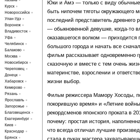
Казань
Юки и Амэ — только с виду обычные
Курск
быть нипочем тяготы окружающего ми
Новороссийск
Улан-Удэ
последний представитель древнего р
Воронеж
— обыкновенной девушке, когда-то в
Владивосток
оказавшегося волком — приходится 
Уфа
Челябинск
большого города и начать все сначал
Балаково
фильм рассказывает одновременно г
Москва
Новосибирск
сказочную и вместе с тем очень жиз
Череповец
материнстве, взрослении и ответств
Донецк
жизни выбор.
Хабаровск
Кемерово
Рязань
Фильм режиссера Мамору Хосоды, по
Ярославль
покорившую время» и «Летние войны
Запорожье
рекордсменов японского проката в 201
Благовещенск
Екатеринбург
почему: простая история, наполненн
Киев
что всегда отличал лучшие произве
Краснодар
Брянск
стала в руках мастера захватывающ