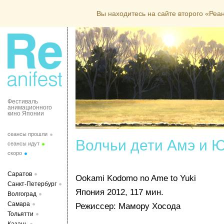
Вы находитесь на сайте второго «Ре
Фестиваль
анимационного
кино Японии
сеансы прошли
Волчьи дети Амэ и 
сеансы идут
скоро
Саратов
Ookami Kodomo no Ame to Yuki
Санкт-Петербург
Япония 2012, 117 мин.
Волгоград
Самара
Режиссер: Мамору Хосода
Тольятти